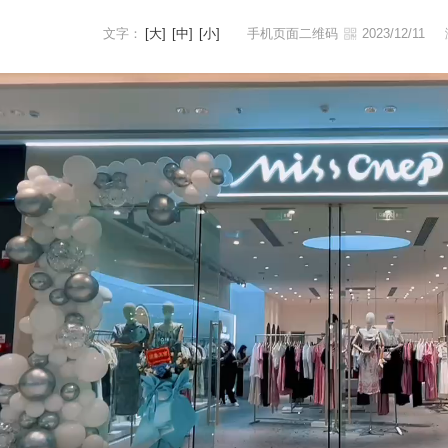
文字：
[大]
[中]
[小]
手机页面二维码
2023/12/11