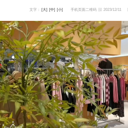
文字：
[大]
[中]
[小]
手机页面二维码
2023/12/11