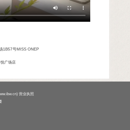
57号MISS ONEP
吾悦广场店
ww.ibw.cn
)
营业执照
楼