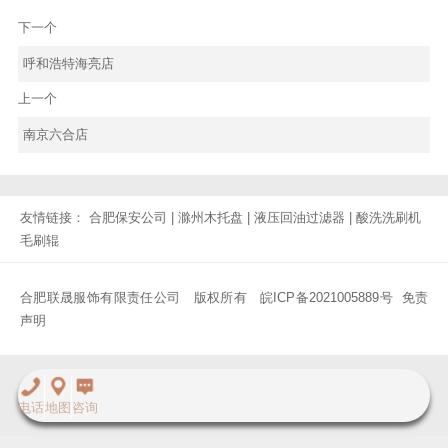
下一个
呼和浩特海亮店
上一个
南京六合店
友情链接：
合肥保安公司
|
滁州木托盘
|
液压回油过滤器
|
酸洗洗刷机
毛刷辊
合肥联晟服饰有限责任公司 版权所有
皖ICP备2021005889号
免责
声明
电话
地图
咨询